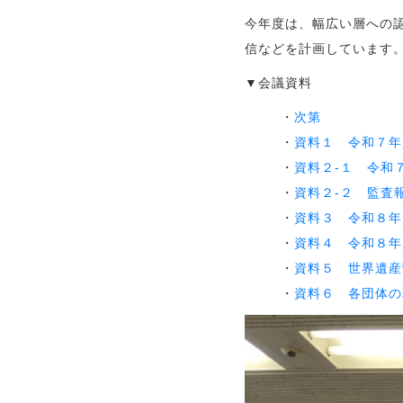
今年度は、幅広い層への
信などを計画しています
▼会議資料
・
次第
・
資料１ 令和７年
・
資料２-１ 令和
・
資料２-２ 監査
・
資料３ 令和８年
・
資料４ 令和８年
・
資料５ 世界遺産
・
資料６ 各団体の