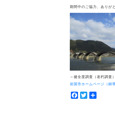
期間中のご協力、ありが
～健全度調査（老朽調査
岩国市ホームページ（錦
Facebook
Twitter
共
有