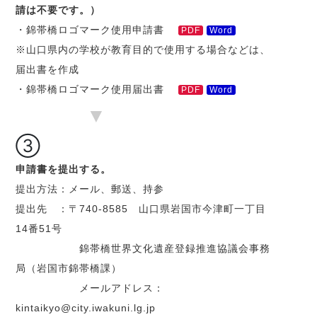
請は不要です。）
・錦帯橋ロゴマーク使用申請書
PDF
Word
※山口県内の学校が教育目的で使用する場合などは、
届出書を作成
・錦帯橋ロゴマーク使用届出書
PDF
Word
▼
③
申請書を提出する。
提出方法：メール、郵送、持参
提出先 ：〒740-8585 山口県岩国市今津町一丁目
14番51号
錦帯橋世界文化遺産登録推進協議会事務
局（岩国市錦帯橋課）
メールアドレス：
kintaikyo@city.iwakuni.lg.jp