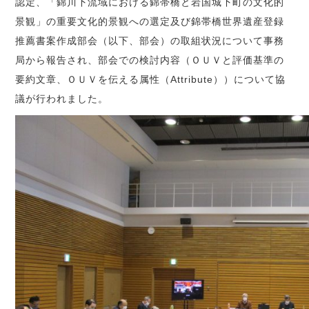
認定、「錦川下流域における錦帯橋と岩国城下町の文化的
景観」の重要文化的景観への選定及び錦帯橋世界遺産登録
推薦書案作成部会（以下、部会）の取組状況について事務
局から報告され、部会での検討内容（ＯＵＶと評価基準の
要約文章、ＯＵＶを伝える属性（Attribute））について協
議が行われました。