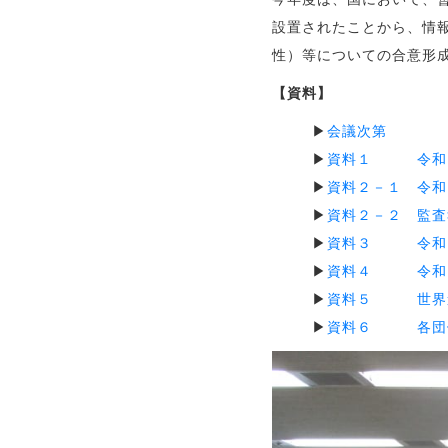
設置されたことから、情
性）等についての合意形
【資料】
▶
会議次第
▶
資料１ 令和
▶
資料２－１ 令和
▶
資料２－２ 監査
▶
資料３ 令和６
▶
資料４ 令和６
▶
資料５ 世界遺
▶
資料６ 各団体