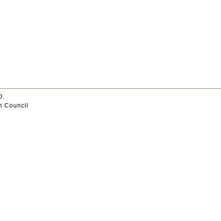
D.
n Council