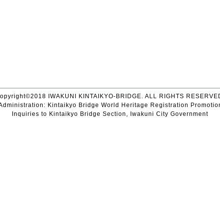
opyright©2018 IWAKUNI KINTAIKYO-BRIDGE. ALL RIGHTS RESERVE
Administration: Kintaikyo Bridge World Heritage Registration Promotio
Inquiries to Kintaikyo Bridge Section, Iwakuni City Government