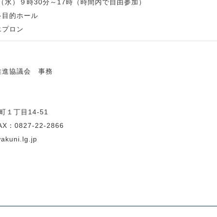
日（水）９時30分～17時（時間内で自由参加）
多目的ホール
エプロン
合わせ先
推進協議会 事務
岩国市産業
町１丁目14-51
X：0827-22-2866
akuni.lg.jp