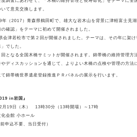
全度調査にあわせて、「木橋の維持管理と長寿命化」をテーマに全
ついて意見交換します。
9年（2017）青森県鶴田町で、雄大な岩木山を背景に津軽富士見湖
術の確認」をテーマに初めて開催されました。
島県会津若松市で第２回が開催されました。テーマは、その年に架
来」でした。
３回となる全国木橋サミットが開催されます。錦帯橋の維持管理方
告やディスカッションを通じて、よりよい木橋の点検や管理の方法
にて錦帯橋世界遺産登録推進ＰＲパネルの展示を行います。
19 in岩国』
月19日（木） 13時30分（13時開場）～17時
化会館 小ホール
事前申込不要、当日受付）