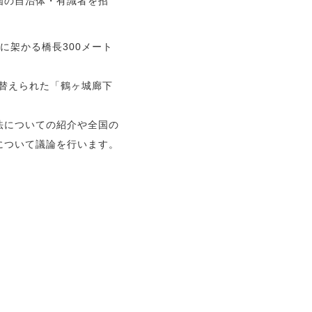
国の自治体・有識者を招
に架かる橋長300メート
け替えられた「鶴ヶ城廊下
法についての紹介や全国の
について議論を行います。