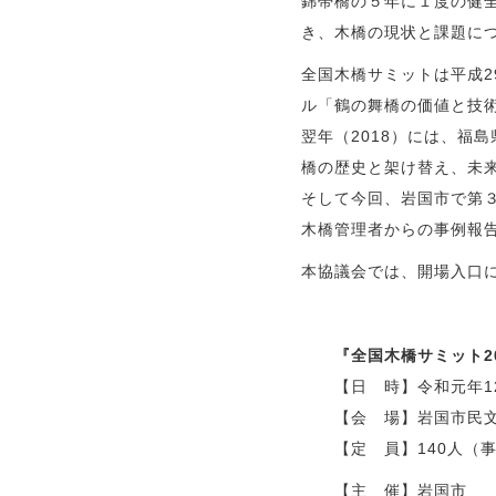
錦帯橋の５年に１度の健
き、木橋の現状と課題に
全国木橋サミットは平成2
ル「鶴の舞橋の価値と技
翌年（2018）には、福
橋の歴史と架け替え、未
そして今回、岩国市で第
木橋管理者からの事例報
本協議会では、開場入口
『全国木橋サミット20
【日 時】令和元年12
【会 場】岩国市民文
【定 員】140人（
【主 催】岩国市