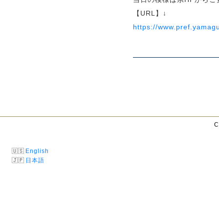
【URL】↓
https://www.pref.yamagu
C
English
日本語